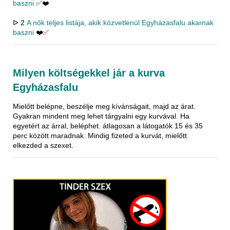
baszni
✅❤️
ᐅ 2
A nők teljes listája, akik közvetlenül Egyházasfalu akarnak
baszni
❤️✅
Milyen költségekkel jár a kurva
Egyházasfalu
Mielőtt belépne, beszélje meg kívánságait, majd az árat.
Gyakran mindent meg lehet tárgyalni egy kurvával. Ha
egyetért az árral, beléphet. átlagosan a látogatók 15 és 35
perc között maradnak. Mindig fizeted a kurvát, mielőtt
elkezded a szexet.