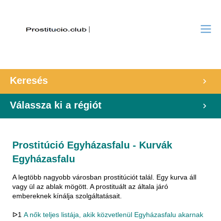
Keresés
Válassza ki a régiót
Prostitúció Egyházasfalu - Kurvák
Egyházasfalu
A legtöbb nagyobb városban prostitúciót talál. Egy kurva áll
vagy ül az ablak mögött. A prostituált az általa járó
embereknek kínálja szolgáltatásait.
ᐅ1
A nők teljes listája, akik közvetlenül Egyházasfalu akarnak