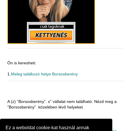
Ön is keresheti:
1.
Meleg találkozó helye Borsosberény
A (z) “Borsosberény”. s" vállalat nem található. Nézd meg a
“Borsosberény”. közelében lévő helyeket.
52.57 km
Cég Budapest
Ez a weboldal cookie-kat használ annak