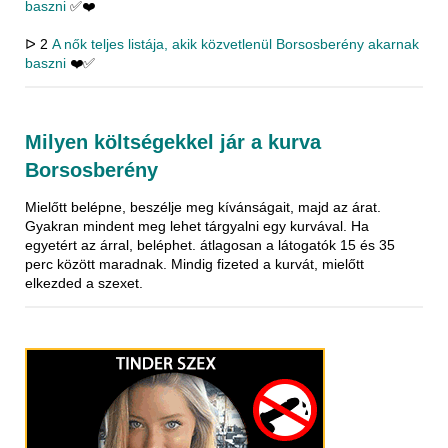
baszni
✅❤️
ᐅ 2
A nők teljes listája, akik közvetlenül Borsosberény akarnak
baszni
❤️✅
Milyen költségekkel jár a kurva
Borsosberény
Mielőtt belépne, beszélje meg kívánságait, majd az árat.
Gyakran mindent meg lehet tárgyalni egy kurvával. Ha
egyetért az árral, beléphet. átlagosan a látogatók 15 és 35
perc között maradnak. Mindig fizeted a kurvát, mielőtt
elkezded a szexet.