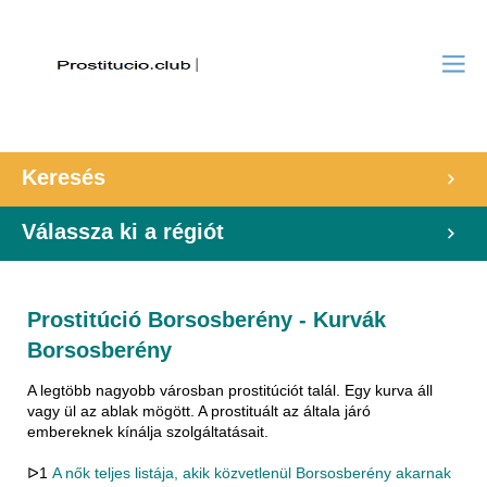
Keresés
Válassza ki a régiót
Prostitúció Borsosberény - Kurvák
Borsosberény
A legtöbb nagyobb városban prostitúciót talál. Egy kurva áll
vagy ül az ablak mögött. A prostituált az általa járó
embereknek kínálja szolgáltatásait.
ᐅ1
A nők teljes listája, akik közvetlenül Borsosberény akarnak