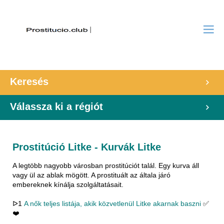
Keresés
Válassza ki a régiót
Prostitúció Litke - Kurvák Litke
A legtöbb nagyobb városban prostitúciót talál. Egy kurva áll
vagy ül az ablak mögött. A prostituált az általa járó
embereknek kínálja szolgáltatásait.
ᐅ1
A nők teljes listája, akik közvetlenül Litke akarnak baszni
✅
❤️