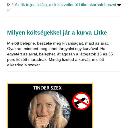
ᐅ 2
A nők teljes listája, akik közvetlenül Litke akarnak baszni
❤️
✅
Milyen költségekkel jár a kurva Litke
Mielőtt belépne, beszélje meg kívánságait, majd az árat.
Gyakran mindent meg lehet tárgyalni egy kurvával. Ha
egyetért az árral, beléphet. átlagosan a látogatók 15 és 35
perc között maradnak. Mindig fizeted a kurvát, mielőtt
elkezded a szexet.