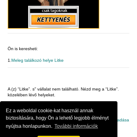
Ön is keresheti:
1.
Meleg találkozó helye Litke
A (z) “Litke”. s" vállalat nem található. Nézd meg a “Litke”.
közelében lévő helyeket.
88.41 km
Cég Budapest
Ez a weboldal cookie-kat használ annak
biztosítására, hogy Ön a lehető legjobb élményt
Ön vagy ismeri company ban Litke?
Ingyenes cég hozzáadása
nyújtsa honlapunkon.
További információk